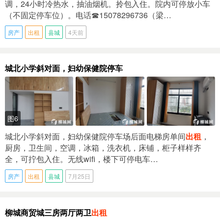
调，24小时冷热水，抽油烟机。拎包入住。院内可停放小车
（不固定停车位）。电话☎15078296736（梁…
房产
出租
县城
4天前
城北小学斜对面，妇幼保健院停车
图6
城北小学斜对面，妇幼保健院停车场后面电梯房单间
出租
，
厨房，卫生间，空调，冰箱，洗衣机，床铺，柜子样样齐
全，可拧包入住。无线wifi，楼下可停电车…
房产
出租
县城
7月25日
柳城商贸城三房两厅两卫
出租