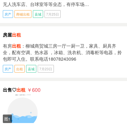
无人洗车店、台球室等等业态，有停车场…
房产
商铺出租
县城
7月25日
房屋
出租
有房
出租
：柳城商贸城三房一厅一厨一卫，家具、厨具齐
全，配有空调、热水器 ，冰箱、洗衣机、消毒柜等电器，拎
包即可入住。联系电话18078243096
房产
出租
县城
7月23日
￥600
出售♡
出租
图1