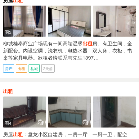
房屋
出租
图3
柳城桂泰商业广场现有一间高端温馨
出租
房。有卫生间，全
新配套。内设空调，洗衣机，电热水器，双人床，衣柜，书
桌等家具电器。欲租者请联系韦先生1397…
房产
出租
县城
2天前
出租
图4
房屋
出租
：盘龙小区自建房，一房一厅，一厨一卫，配空