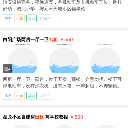
治安设施完备，夜晚通亮，有机动车及非机动车车位。近县
妇幼，城北小学，与元禾天城小区锦华苑…
房产
出租
县城
7月8日
￥550
白阳广场两房一厅一卫
出租
图4
两房一厅一卫一阳台，位于五楼（顶楼）介意勿扰。楼下可
停电动车，没有洗衣机，没有冰箱，一年起租，不养宠物。
房产
出租
县城
7月7日
￥500
盘龙小区自建房
出租
离学校都很