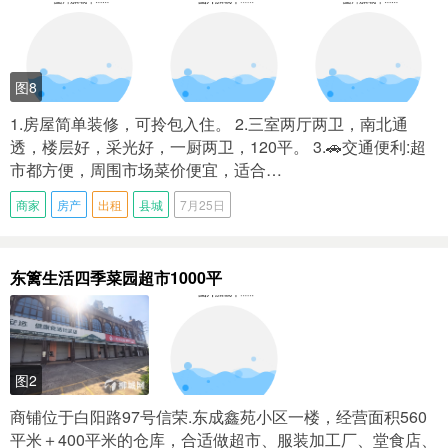
图8
1.房屋简单装修，可拎包入住。 2.三室两厅两卫，南北通
透，楼层好，采光好，一厨两卫，120平。 3.🚗交通便利:超
市都方便，周围市场菜价便宜，适合…
商家
房产
出租
县城
7月25日
东篱生活四季菜园超市1000平
图2
商铺位于白阳路97号信荣.东成鑫苑小区一楼，经营面积560
平米＋400平米的仓库，合适做超市、服装加工厂、堂食店、