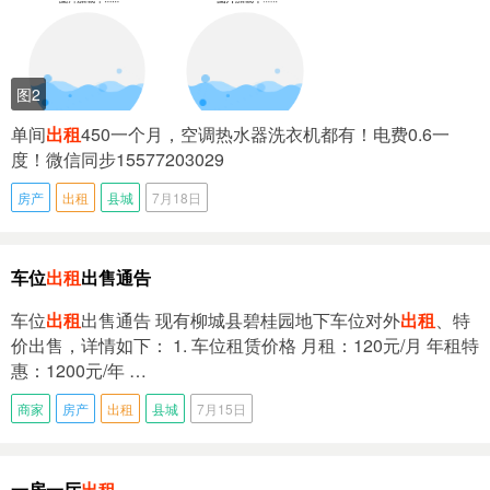
图2
单间
出租
450一个月，空调热水器洗衣机都有！电费0.6一
度！微信同步15577203029
房产
出租
县城
7月18日
车位
出租
出售通告
车位
出租
出售通告 现有柳城县碧桂园地下车位对外
出租
、特
价出售，详情如下： 1. 车位租赁价格 月租：120元/月 年租特
惠：1200元/年 …
商家
房产
出租
县城
7月15日
一房一厅
出租