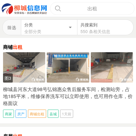
出租
分类
共搜索到
筛选
全部分类
550 条相关信息
商铺
出租
图3
柳城县河东大道98号弘锦惠众售后服务车间，检测站旁，占
地185平米，维修保养洗车可以立即使用，也可用作仓库，价
格面议
商家
房产
商铺出租
县城
1天前