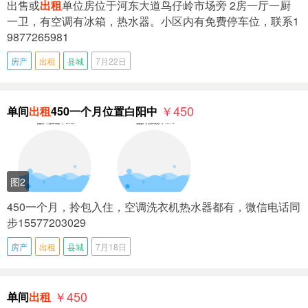
出售或
出租
单位房位于河东大道鸟仔岭市场旁 2房一厅一厨
一卫，有空调有冰箱，热水器。小区内有免费停车位，联系1
9877265981
房产
出租
县城
7月22日
￥450
单间
出租
450一个月位置白阳中
图2
450一个月，拎包入住，空调洗衣机热水器都有，微信电话同
步15577203029
房产
出租
县城
7月18日
￥450
单间
出租