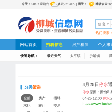
信息
热门搜索
网站首页
招聘信息
房产租售
个人求
快速导航：
最近天气
太平镇
沙埔镇
4月25日
停水
分类
筛选
停水
原因：因怡和
全部
房产
招聘
04-25 12:00
停水
https://www.liuche
求职
转让
交易