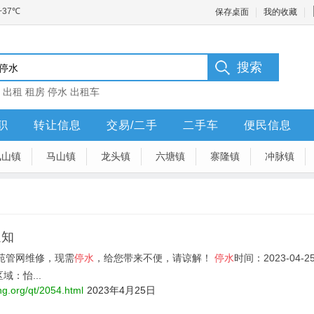
保存桌面
我的收藏
：
出租
租房
停水
出租车
职
转让信息
交易/二手
二手车
便民信息
凤山镇
马山镇
龙头镇
六塘镇
寨隆镇
冲脉镇
通知
苑管网维修，现需
停水
，给您带来不便，请谅解！
停水
时间：2023-04-25 
区域：怡...
ng.org/qt/2054.html
2023年4月25日