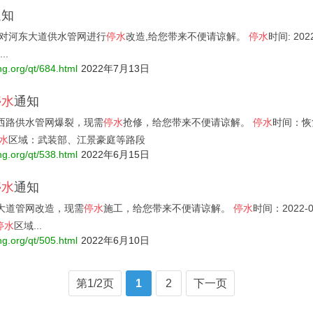
通知
司对河东大道供水管网进行
停水
改造,给您带来不便请谅解。
停水
时间: 2022
..
ng.org/qt/684.html
2022年7月13日
停水
通知
西路供水管网爆裂，现需
停水
抢修，给您带来不便请谅解。
停水
时间：恢
水
区域：武装部、江景豪庭等路段
ng.org/qt/538.html
2022年6月15日
停水
通知
大道管网改造，现需
停水
施工，给您带来不便请谅解。
停水
时间：2022-06
停水
区域...
ng.org/qt/505.html
2022年6月10日
第1/2页
1
2
下一页