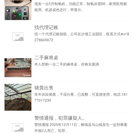
现有一台5升制氧机，功能正常，制氧浓度88，家用医用都
能用。机器成色还行，带显示..
找代理记账
找一个代理记账报税，公司在沙埔工业园区，联系方式➕v18
276845672
二手麻将桌
本人想购一台二手的麻将桌，价格实惠滴
猪粪出售
常年供应猪粪，干湿分离，已发酵，可直接使用，电话:181
77017230
警情通报，犯罪嫌疑人..
警情通报 2025年12月11日，柳城县马山镇发生一起刑事案
件致2人死亡。犯罪..