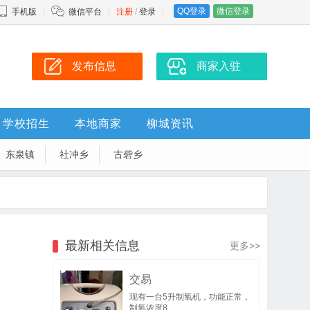
QQ登录
微信登录
手机版
微信平台
注册
/
登录
发布信息
商家入驻
学校招生
本地商家
柳城资讯
东泉镇
社冲乡
古砦乡
最新相关信息
更多>>
交易
现有一台5升制氧机，功能正常，
制氧浓度8..