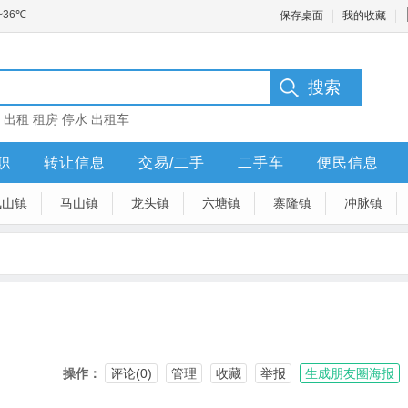
保存桌面
我的收藏
：
出租
租房
停水
出租车
职
转让信息
交易/二手
二手车
便民信息
凤山镇
马山镇
龙头镇
六塘镇
寨隆镇
冲脉镇
操作：
评论(0)
管理
收藏
举报
生成朋友圈海报