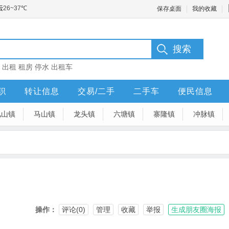
保存桌面
我的收藏
：
出租
租房
停水
出租车
职
转让信息
交易/二手
二手车
便民信息
凤山镇
马山镇
龙头镇
六塘镇
寨隆镇
冲脉镇
操作：
评论(0)
管理
收藏
举报
生成朋友圈海报