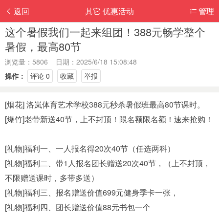
返回
其它 优惠活动
管理
这个暑假我们一起来组团！388元畅学整个
暑假，最高80节
浏览量：5806 日期：2025/6/18 15:08:48
操作：
评论 0
收藏
举报
[烟花] 洛岚体育艺术学校388元秒杀暑假班最高80节课时。
[爆竹]老带新送40节，上不封顶！限名额限名额！速来抢购！
[礼物]福利一、一人报名得20次40节（任选两科）
[礼物]福利二、带1人报名团长赠送20次40节，（上不封顶，
不限赠送课时，多带多送）
[礼物]福利三、报名赠送价值699元健身季卡一张，
[礼物]福利四、团长赠送价值88元书包一个