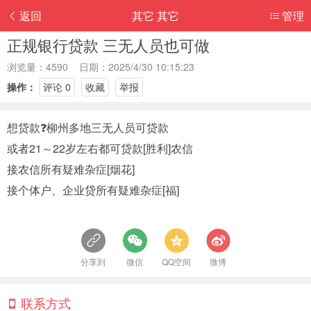
返回
其它 其它
管理
正规银行贷款 三无人员也可做
浏览量：4590 日期：2025/4/30 10:15:23
操作：
评论 0
收藏
举报
想贷款❓柳州多地三无人员可贷款
或者21～22岁左右都可贷款[胜利]农信
接农信所有疑难杂症[烟花]
接个体户、企业贷所有疑难杂症[福]
分享到
微信
QQ空间
微博
联系方式