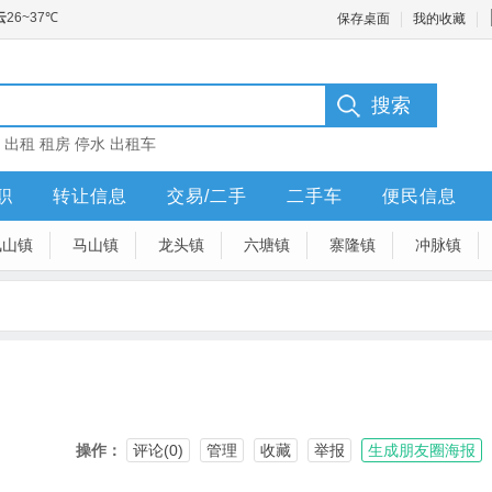
保存桌面
我的收藏
：
出租
租房
停水
出租车
职
转让信息
交易/二手
二手车
便民信息
凤山镇
马山镇
龙头镇
六塘镇
寨隆镇
冲脉镇
操作：
评论(0)
管理
收藏
举报
生成朋友圈海报