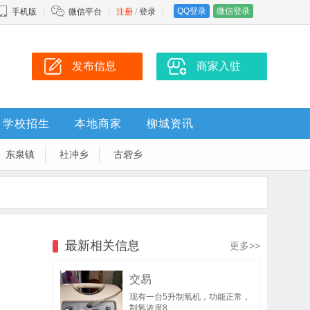
QQ登录
微信登录
手机版
微信平台
注册
/
登录
发布信息
商家入驻
学校招生
本地商家
柳城资讯
东泉镇
社冲乡
古砦乡
最新相关信息
更多>>
交易
现有一台5升制氧机，功能正常，
制氧浓度8..