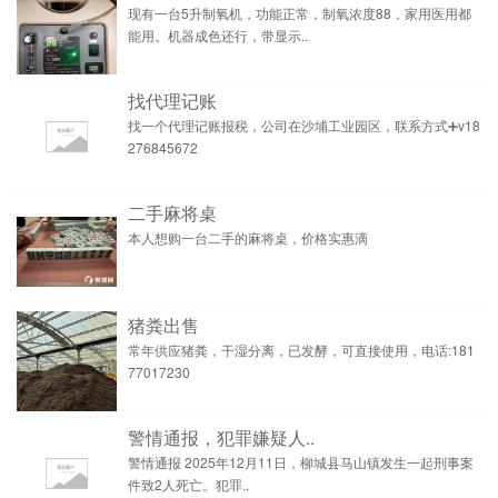
现有一台5升制氧机，功能正常，制氧浓度88，家用医用都
能用。机器成色还行，带显示..
找代理记账
找一个代理记账报税，公司在沙埔工业园区，联系方式➕v18
276845672
二手麻将桌
本人想购一台二手的麻将桌，价格实惠滴
猪粪出售
常年供应猪粪，干湿分离，已发酵，可直接使用，电话:181
77017230
警情通报，犯罪嫌疑人..
警情通报 2025年12月11日，柳城县马山镇发生一起刑事案
件致2人死亡。犯罪..