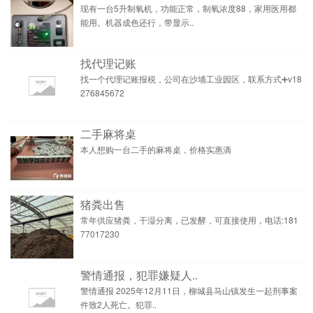
现有一台5升制氧机，功能正常，制氧浓度88，家用医用都
能用。机器成色还行，带显示..
找代理记账
找一个代理记账报税，公司在沙埔工业园区，联系方式➕v18
276845672
二手麻将桌
本人想购一台二手的麻将桌，价格实惠滴
猪粪出售
常年供应猪粪，干湿分离，已发酵，可直接使用，电话:181
77017230
警情通报，犯罪嫌疑人..
警情通报 2025年12月11日，柳城县马山镇发生一起刑事案
件致2人死亡。犯罪..