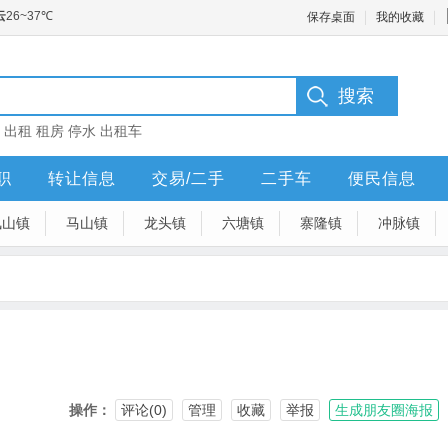
保存桌面
我的收藏
：
出租
租房
停水
出租车
职
转让信息
交易/二手
二手车
便民信息
凤山镇
马山镇
龙头镇
六塘镇
寨隆镇
冲脉镇
操作：
评论(0)
管理
收藏
举报
生成朋友圈海报