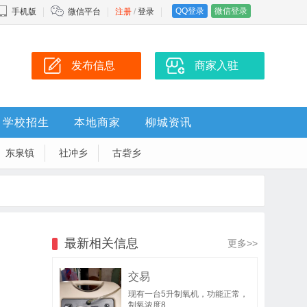
QQ登录
微信登录
手机版
微信平台
注册
/
登录
发布信息
商家入驻
学校招生
本地商家
柳城资讯
东泉镇
社冲乡
古砦乡
最新相关信息
更多>>
交易
现有一台5升制氧机，功能正常，
制氧浓度8..