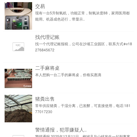
交易
现有一台5升制氧机，功能正常，制氧浓度88，家用医用都
能用。机器成色还行，带显示..
找代理记账
找一个代理记账报税，公司在沙埔工业园区，联系方式➕v18
276845672
二手麻将桌
本人想购一台二手的麻将桌，价格实惠滴
猪粪出售
常年供应猪粪，干湿分离，已发酵，可直接使用，电话:181
77017230
警情通报，犯罪嫌疑人..
警情通报 2025年12月11日，柳城县马山镇发生一起刑事案