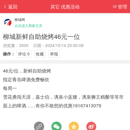
返回
其它 优惠活动
管理
柳城网
点击进入商家主页
柳城新鲜自助烧烤46元一位
浏览量：3000 日期：2024/10/14 20:50:08
操作：
评论 0
收藏
举报
46元/位，新鲜自助烧烤
指定青岛啤酒免费畅饮
每周一
雪花勇闯天涯，嘉士伯，漓泉小蓝腰，漓泉狮王精酿等等市
面上的啤酒……有你不敢想的优惠19167413079