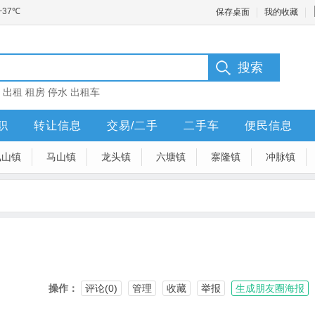
保存桌面
我的收藏
：
出租
租房
停水
出租车
职
转让信息
交易/二手
二手车
便民信息
凤山镇
马山镇
龙头镇
六塘镇
寨隆镇
冲脉镇
操作：
评论(0)
管理
收藏
举报
生成朋友圈海报