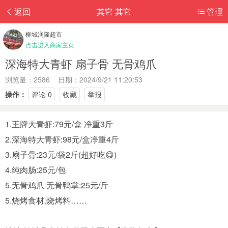
返回
其它 其它
管理
柳城润隆超市
点击进入商家主页
深海特大青虾 扇子骨 无骨鸡爪
浏览量：2586 日期：2024/9/21 11:20:53
操作：
评论 0
收藏
举报
1.王牌大青虾:79元/盒 净重3斤
2.深海特大青虾:98元/盒净重4斤
3.扇子骨:23元/袋2斤(超好吃😋)
4.纯肉肠:25元/包
5.无骨鸡爪 无骨鸭掌:25元/斤
5.烧烤食材.烧烤料……