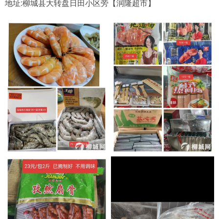
地址:柳城县大转盘日田小区旁【润隆超市】