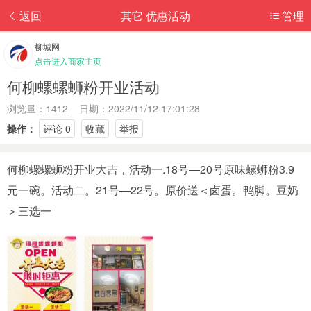
返回
其它 优惠活动
管理
柳城网
点击进入商家主页
何柳螺螺蛳粉开业活动
浏览量：1412 日期：2022/11/12 17:01:28
操作：
评论 0
收藏
举报
何柳螺螺蛳粉开业大吉，活动一.18号—20号原味螺蛳粉3.9
元一碗。活动二。21号—22号。原价送＜卤蛋。鸭脚。豆奶
＞三选一