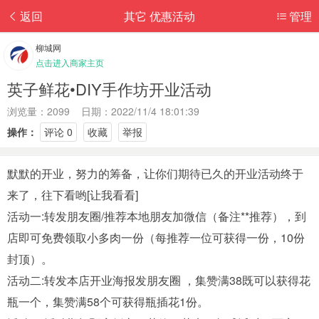
返回
其它 优惠活动
管理
柳城网
点击进入商家主页
英子鲜花•DIY手作坊开业活动
浏览量：2099 日期：2022/11/4 18:01:39
操作：
评论 0
收藏
举报
默默的开业，努力的筹备，让你们期待已久的开业活动终于
来了，往下看哟[让我看看]
活动一:转发朋友圈/推荐本地朋友加微信（备注**推荐），到
店即可免费领取小多肉一份（每推荐一位可获得一份，10份
封顶）。
活动二:转发本店开业海报发朋友圈 ，集赞满38既可以获得花
瓶一个，集赞满58个可获得瓶插花1份。