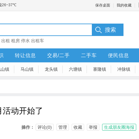
保存桌面
我的收藏
：
出租
租房
停水
出租车
职
转让信息
交易/二手
二手车
便民信息
凤山镇
马山镇
龙头镇
六塘镇
寨隆镇
冲脉镇
月活动开始了
操作：
评论(0)
管理
收藏
举报
生成朋友圈海报