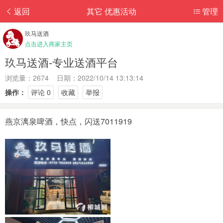
返回
其它 优惠活动
管理
玖马送酒
点击进入商家主页
玖马送酒-专业送酒平台
浏览量：2674 日期：2022/10/14 13:13:14
操作：
评论 0
收藏
举报
燕京漓泉啤酒，快点，闪送7011919