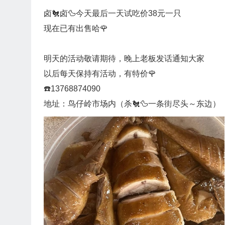
卤🐔卤🦆今天最后一天试吃价38元一只
现在已有出售哈🌹
明天的活动敬请期待，晚上老板发话通知大家
以后每天保持有活动，有特价🌹
☎️13768874090
地址：鸟仔岭市场内（杀🐔🦆一条街尽头～东边）