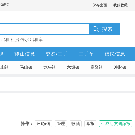
保存桌面
我的收藏
：
出租
租房
停水
出租车
职
转让信息
交易/二手
二手车
便民信息
凤山镇
马山镇
龙头镇
六塘镇
寨隆镇
冲脉镇
操作：
评论(0)
管理
收藏
举报
生成朋友圈海报