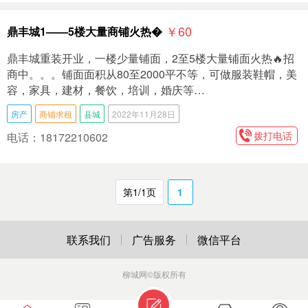
￥60
鼎丰城1——5楼大量商铺火热�
鼎丰城重装开业，一楼少量铺面，2至5楼大量铺面火热🔥招
商中。。。铺面面积从80至2000平不等，可做服装鞋帽，美
容，家具，建材，餐饮，培训，婚庆等…
房产
商铺求租
县城
2022年11月28日
拨打电话
电话：18172210602
第1/1页
1
联系我们
广告服务
微信平台
柳城网
©版权所有