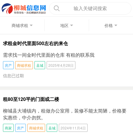
输入关键词搜索
商铺求租
地区
价格
求租金时代里面500左右的来仓
需求找一间金时代里面的仓库 有租的联系我
房产
商铺求租
县城
2025年4月28日
信息已过期
租80至120平的门面或二楼
柳城县大埔镇内，租做办公室用，装修不能太简陋，价格要
实惠些，中介勿扰。
商家
房产
商铺求租
县城
2024年11月4日