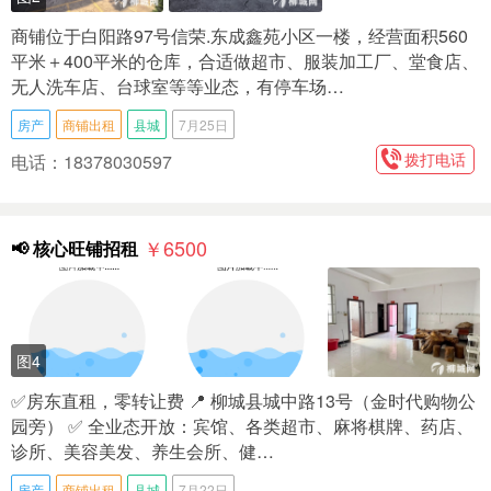
商铺位于白阳路97号信荣.东成鑫苑小区一楼，经营面积560
平米＋400平米的仓库，合适做超市、服装加工厂、堂食店、
无人洗车店、台球室等等业态，有停车场…
房产
商铺出租
县城
7月25日
拨打电话
电话：18378030597
￥6500
📢 核心旺铺招租
图4
✅房东直租，零转让费 📍 柳城县城中路13号（金时代购物公
园旁） ✅ 全业态开放：宾馆、各类超市、麻将棋牌、药店、
诊所、美容美发、养生会所、健…
房产
商铺出租
县城
7月22日