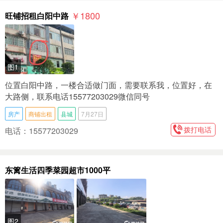
￥1800
旺铺招租白阳中路
图1
位置白阳中路，一楼合适做门面，需要联系我，位置好，在
大路侧，联系电话15577203029微信同号
房产
商铺出租
县城
7月27日
拨打电话
电话：15577203029
东篱生活四季菜园超市1000平
图2