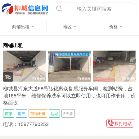
输入关键词搜索
商铺出租
地区
价格
商铺出租
图3
柳城县河东大道98号弘锦惠众售后服务车间，检测站旁，占
地185平米，维修保养洗车可以立即使用，也可用作仓库，价
格面议
商家
房产
商铺出租
县城
5天前
拨打电话
电话：15977790252