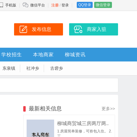
QQ登录
微信登录
手机版
微信平台
注册
/
登录
发布信息
商家入驻
学校招生
本地商家
柳城资讯
东泉镇
社冲乡
古砦乡
最新相关信息
更多>>
柳城商贸城三房两厅两..
1.房屋简单装修，可拎包入住。 2.
三..