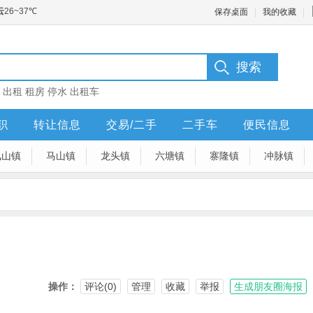
保存桌面
我的收藏
：
出租
租房
停水
出租车
职
转让信息
交易/二手
二手车
便民信息
凤山镇
马山镇
龙头镇
六塘镇
寨隆镇
冲脉镇
操作：
评论(0)
管理
收藏
举报
生成朋友圈海报