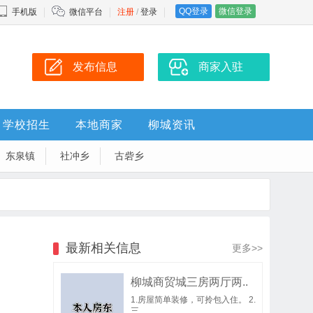
QQ登录
微信登录
手机版
微信平台
注册
/
登录
发布信息
商家入驻
学校招生
本地商家
柳城资讯
东泉镇
社冲乡
古砦乡
最新相关信息
更多>>
柳城商贸城三房两厅两..
1.房屋简单装修，可拎包入住。 2.
三..