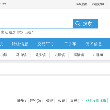
保存桌面
我的收藏
：
出租
租房
停水
出租车
职
转让信息
交易/二手
二手车
便民信息
凤山镇
马山镇
龙头镇
六塘镇
寨隆镇
冲脉镇
操作：
评论(0)
管理
收藏
举报
生成朋友圈海报