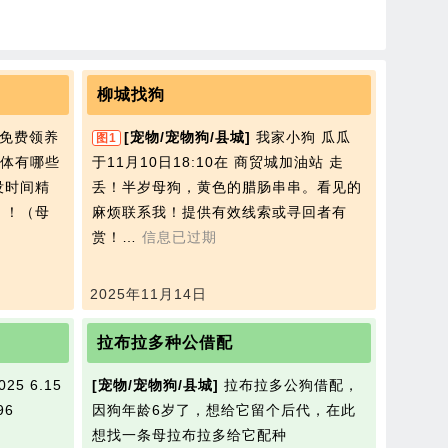
柳城找狗
免费领养
[宠物/宠物狗/县城]
我家小狗 瓜瓜
图1
体有哪些
于11月10日18:10在 商贸城加油站 走
没时间精
丢！半岁母狗，黄色的腊肠串串。看见的
！！（母
麻烦联系我！提供有效线索或寻回者有
赏！…
信息已过期
2025年11月14日
拉布拉多种公借配
25 6.15
[宠物/宠物狗/县城]
拉布拉多公狗借配，
96
因狗年龄6岁了，想给它留个后代，在此
想找一条母拉布拉多给它配种