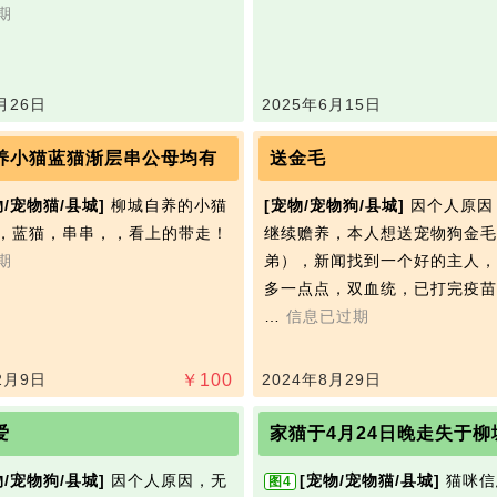
期
月26日
2025年6月15日
养小猫蓝猫渐层串公母均有
送金毛
物/宠物猫/县城]
柳城自养的小猫
[宠物/宠物狗/县城]
因个人原因
，蓝猫，串串，，看上的带走！
继续赡养，本人想送宠物狗金毛
期
弟），新闻找到一个好的主人，
多一点点，双血统，已打完疫苗
…
信息已过期
2月9日
￥
100
2024年8月29日
爱
家猫于4月24日晚走失于柳
物/宠物狗/县城]
因个人原因，无
[宠物/宠物猫/县城]
猫咪信
图4