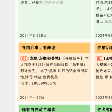
绝育，已驱虫
信息已过期
精力继续
弟），4
疫苗➕狂
者…
信
2024年8月15日
2024年6
寻猫启事，有酬谢
寻猫启
[宠物/宠物猫/县城]
【寻‮启猫‬事】 本
[宠
图1
图1
人猫咪于3月24日在白阳福郡（鼎丰城）
人猫咪于
附‮走近‬丢。 名字:黑米 叫它的话会有回应
附‮走近‬丢。 名字:黑米 叫它的话会有回应
性别:母 特征:鱼骨纹美…
性别:母 
电话：18589990576
2024年4月2日
2024年3
现有自养荷兰猪卖
寻犬有