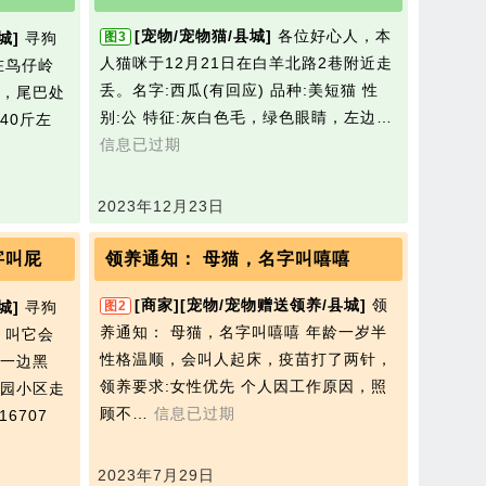
[宠物/宠物猫/县城]
各位好心人，本
城]
寻狗
图3
人猫咪于12月21日在白羊北路2巷附近走
在鸟仔岭
丢。名字:西瓜(有回应) 品种:美短猫 性
，尾巴处
别:公 特征:灰白色毛，绿色眼睛，左边…
40斤左
信息已过期
2023年12月23日
字叫屁
领养通知： 母猫，名字叫嘻嘻
[商家]
[宠物/宠物赠送领养/县城]
领
城]
寻狗
图2
养通知： 母猫，名字叫嘻嘻 年龄一岁半
，叫它会
性格温顺，会叫人起床，疫苗打了两针，
一边黑
领养要求:女性优先 个人因工作原因，照
园小区走
顾不…
信息已过期
16707
2023年7月29日