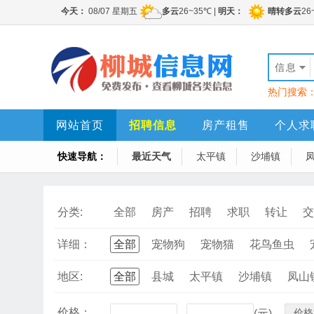
信息
热门搜索
网站首页
招聘信息
房产租售
个人求
快速导航：
最近天气
太平镇
沙埔镇
分类:
全部
房产
招聘
求职
转让
交
详细：
全部
宠物狗
宠物猫
花鸟鱼虫
地区:
全部
县城
太平镇
沙埔镇
凤山
价格：
价格
-
(元)