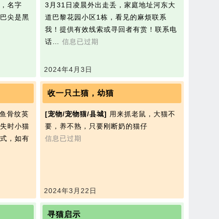
，名字
3月31日凌晨外出走丢，家庭地址河东大
尾巴尖是黑
道巴黎花园小区1栋，看见的麻烦联系
我！提供有效线索或寻回者有赏！联系电
话…
信息已过期
2024年4月3日
收一只土猫，幼猫
鱼骨纹英
[宠物/宠物猫/县城]
用来抓老鼠，大猫不
失时小猫
要，养不熟，只要刚断奶的猫仔
式，如有
信息已过期
2024年3月22日
寻猫启示