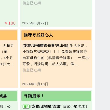
信息已过期
￥
100
2025年3月27日
猫咪寻找好心人
，无精力
[宠物/宠物赠送领养/凤山镇]
生活不易，
（弟
小猫叹气😸😸😸！！！ 免费领养猫咪👌
，4个月
自家母猫生的（临清狮子猫串），一窝小
➕狂犬，
可爱，活泼聪明，粘人温顺。🤩…
信息已过期
2024年8月18日
城县
寻猫启示！
息：公
[宠物/宠物猫/县城]
我家小猫球球于
图4