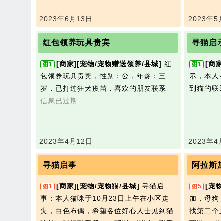
2023年6月13日
2023年5
红包领养玩具贵宾
寻猫启
[商家]
[宠物/宠物赠送领养/县城]
红
[商家
图1
图1
包领养玩具贵宾，性别：公，年龄：三
示，本‮在人‬登明小区丢了一只猫，请见‮此
岁，已打过狂犬疫苗，喜欢的朋友联系
信息已过期
2023年4月12日
2023年4
寻猫启事
阿拉斯
[商家]
[宠物/宠物猫/县城]
寻猫启
[宠
图1
图5
事：本人猫咪于10月23日上午在小区走
加，母狗
失，白色布偶，希望各位好心人士见到猫
找第二个