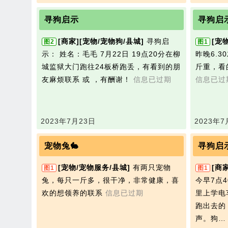
寻狗启示
寻狗启
[商家]
[宠物/宠物狗/县城]
寻狗启
[宠
图2
图1
示： 姓名：毛毛 7月22日 19点20分在柳
昨晚6.
城监狱大门跑往24板桥跑丢，有看到的朋
斤重，看
友麻烦联系 或 ，有酬谢！
信息已过期
信息已过
2023年7月23日
2023年7
宠物兔🐇
寻狗启
[宠物/宠物服务/县城]
有两只宠物
[商家
图1
图1
兔，每只一斤多，很干净，非常健康，喜
今早7点
欢的想领养的联系
信息已过期
里上学电
跑出去的
声。狗