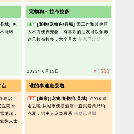
宠物狗～拉布拉多
县城]
免
[宠物/宠物狗/县城]
因工作和其他原
图4
不能转
因不方便养宠物，有喜欢的朋友可以领养
这只拉布拉多，六个月大
信息已过期
2023年6月19日
￥
1500
7点
谁的泰迪走丢啦
寻狗启
[商家]
[宠物/宠物狗/县城]
谁的泰迪
图1
民医院附
走丢啦 从城市便捷酒店一直跟着两只约
雪纳瑞，
克夏，狗主人麻烦联系
信息已过期
爱狗人士