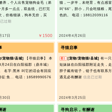
赡养，个人出售宠物狗金毛（弟
猫，一岁半，未绝育，有点感冒
个月多一点点，双血统，已打完
叫“66”，胆小，只会吃猫粮，
犬，价格细谈，狗本无价，买
色的。
电话：18812039116
息已过期
月17日
￥
1500
2024年4月26日
事
寻猫启事
物/宠物猫/县城]
【寻‮启猫‬事】 本
[宠物/宠物猫/县城]
有一只
图1
3月24日在白阳福郡（鼎丰城）
短妹妹在白阳福郡附近走失，走
脖子戴有链子，链子也有联系方
特征:鱼…
电话：18589990576
遇见必有酬谢
信息已过期
月30日
2024年3月25日
酬谢
寻狗启示，有酬谢