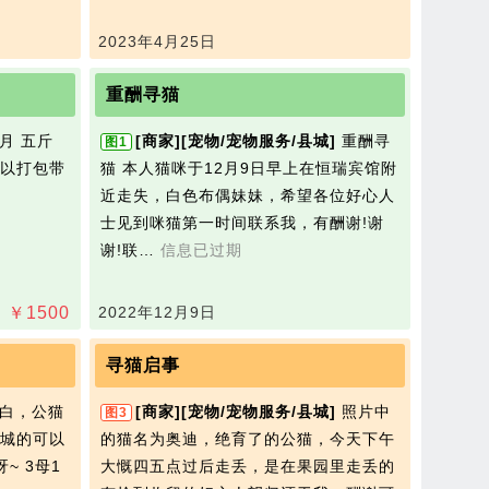
2023年4月25日
重酬寻猫
月 五斤
[商家]
[宠物/宠物服务/县城]
重酬寻
图1
以打包带
猫 本人猫咪于12月9日早上在恒瑞宾馆附
近走失，白色布偶妹妹，希望各位好心人
士见到咪猫第一时间联系我，有酬谢!谢
谢!联…
信息已过期
￥
1500
2022年12月9日
寻猫启事
白，公猫
[商家]
[宠物/宠物服务/县城]
照片中
图3
城的可以
的猫名为奥迪，绝育了的公猫，今天下午
~ 3母1
大慨四五点过后走丢，是在果园里走丢的