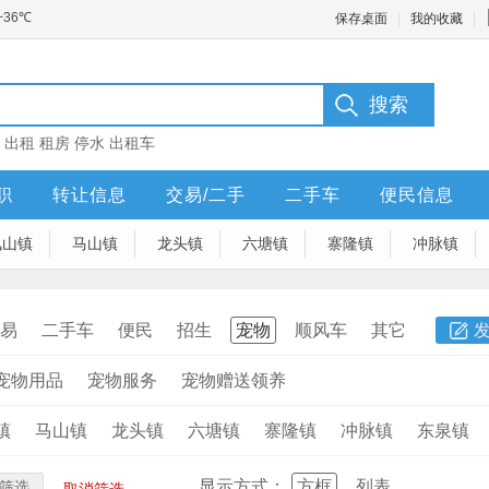
保存桌面
我的收藏
：
出租
租房
停水
出租车
职
转让信息
交易/二手
二手车
便民信息
凤山镇
马山镇
龙头镇
六塘镇
寨隆镇
冲脉镇
易
二手车
便民
招生
宠物
顺风车
其它
宠物用品
宠物服务
宠物赠送领养
镇
马山镇
龙头镇
六塘镇
寨隆镇
冲脉镇
东泉镇
显示方式：
方框
列表
筛选