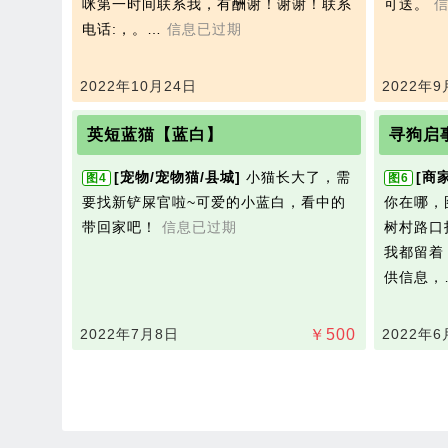
咪第一时间联系我，有酬谢！谢谢！联系
可送。
电话:，。…
信息已过期
2022年10月24日
2022年9
英短蓝猫【蓝白】
寻狗启
[宠物/宠物猫/县城]
小猫长大了，需
[商家
图4
图6
要找新铲屎官啦~可爱的小蓝白，看中的
你在哪，
带回家吧！
信息已过期
树村路口
我都留着
供信息，
2022年7月8日
￥
500
2022年6