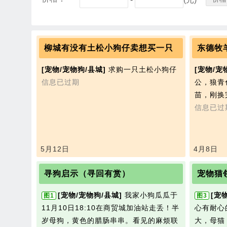
柳城有没有土松小狗仔卖想买一只
东德牧
[宠物/宠物狗/县城]
求购一只土松小狗仔
[宠物/宠
信息已过期
公，狼青
苗，刚换
信息已过
5月12日
4月8日
寻狗启示（寻回有赏）
宠物猫
[宠物/宠物狗/县城]
我家小狗瓜瓜于
[宠
图1
图3
11月10日18:10在商贸城加油站走丢！半
心有耐心
岁母狗，黄色的腊肠串串。看见的麻烦联
大，母猫