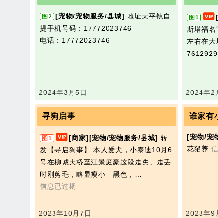
[宠物/宠物服务/县城]
地址太平镇自
图2
图1
提手机号码：17772023746
斯塔福名字
电话：17772023746
左右在大
761292
2024年3月5日
2024年2
寻狗启事
谁家有
[宠物/宠
[商家]
[宠物/宠物服务/县城]
转
图1
花猫养
发【寻启狗‬事】 ​ 本人‬爱犬，小泰迪10月6
号在柳城大桥‬至江景庭豪‬这段‬走失。走丢‬
时刚剪毛，略显‬瘦小，黑色，…
信息已过期
2023年10月7日
2023年9