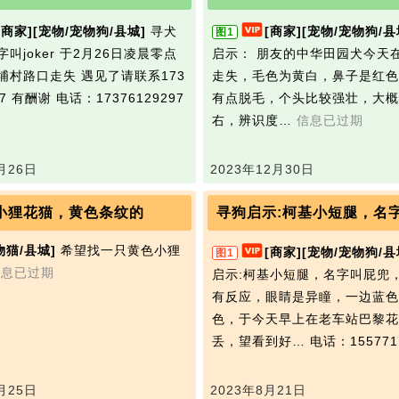
[商家]
[宠物/宠物狗/县城]
寻犬
[商家]
[宠物/宠物狗/县
图1
叫joker 于2月26日凌晨零点
启示： 朋友的中华田园犬今天
埔村路口走失 遇见了请联系173
走失，毛色为黄白，鼻子是红色
97 有酬谢
电话：17376129297
有点脱毛，个头比较强壮，大概
右，辨识度…
信息已过期
月26日
2023年12月30日
小狸花猫，黄色条纹的
寻狗启示:柯基小短腿，名
物猫/县城]
希望找一只黄色小狸
[商家]
[宠物/宠物狗/县
图1
信息已过期
启示:柯基小短腿，名字叫屁兜
有反应，眼睛是异瞳，一边蓝色
色，于今天早上在老车站巴黎花
丢，望看到好…
电话：155771
月25日
2023年8月21日