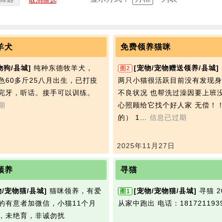
取消筛选
羊犬
免费领养猫咪
物狗/县城]
纯种东德牧羊犬，
[宠物/宠物赠送领养/县城]
图2
色60多斤25八月出生，已打疫
两只小猫很活跃目前没有发现身
完牙，听话。接手可以训练。
不良状况 也帮洗过澡因要上班
期
心照顾给它找个好人家 无偿！
的） 1…
信息已过期
2025年11月27日
领养
寻猫
物/宠物猫/县城]
猫咪领养，有爱
[宠物/宠物猫/县城]
寻猫 20
图1
的有意者加微信，小猫11个月
从家中跑出
电话：181721193
，未绝育，非诚勿扰