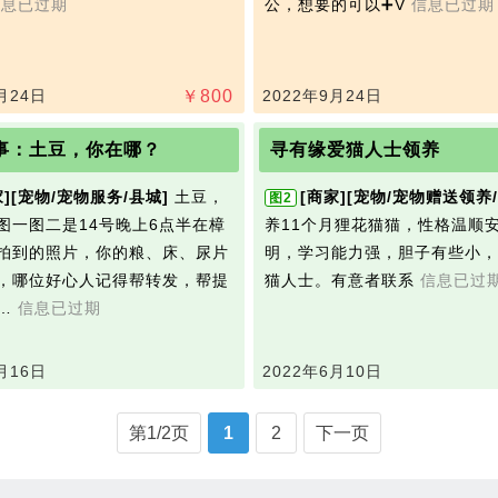
信息已过期
公，想要的可以➕V
信息已过期
月24日
￥
800
2022年9月24日
事：土豆，你在哪？
寻有缘爱猫人士领养
]
[宠物/宠物服务/县城]
土豆，
[商家]
[宠物/宠物赠送领养/
图2
图一图二是14号晚上6点半在樟
养11个月狸花猫猫，性格温顺
拍到的照片，你的粮、床、尿片
明，学习能力强，胆子有些小，
，哪位好心人记得帮转发，帮提
猫人士。有意者联系
信息已过
…
信息已过期
月16日
2022年6月10日
第1/2页
1
2
下一页