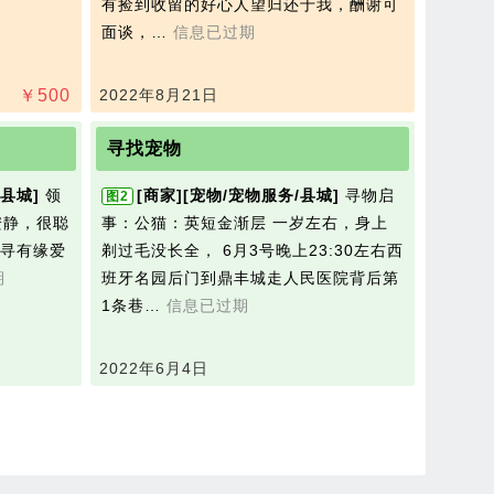
有捡到收留的好心人望归还于我，酬谢可
面谈，…
信息已过期
￥
500
2022年8月21日
寻找宠物
县城]
领
[商家]
[宠物/宠物服务/县城]
寻物启
图2
安静，很聪
事：公猫：英短金渐层 一岁左右，身上
寻有缘爱
剃过毛没长全， 6月3号晚上23:30左右西
期
班牙名园后门到鼎丰城走人民医院背后第
1条巷…
信息已过期
2022年6月4日