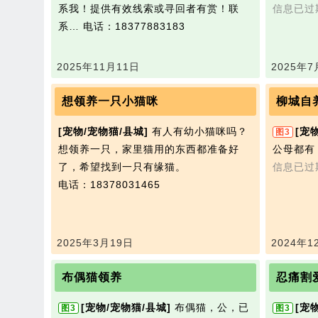
系我！提供有效线索或寻回者有赏！联
信息已过
系…
电话：18377883183
2025年11月11日
2025年7
想领养一只小猫咪
柳城自
[宠物/宠物猫/县城]
有人有幼小猫咪吗？
[宠
图3
想领养一只，家里猫用的东西都准备好
公母都有
了，希望找到一只有缘猫。
信息已过
电话：18378031465
2025年3月19日
2024年1
布偶猫领养
忍痛割
[宠物/宠物猫/县城]
布偶猫，公，已
[宠
图3
图3