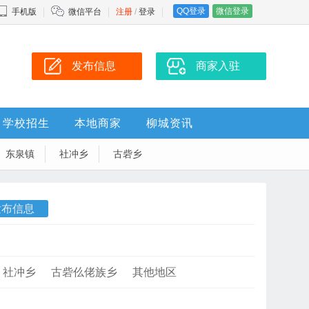
QQ登录
微信登录
手机版
微信平台
注册
/
登录
发布信息
商家入驻
学校招生
本地商家
柳城资讯
东泉镇
社冲乡
古砦乡
发布信息
社冲乡
古砦仫佬族乡
其他地区