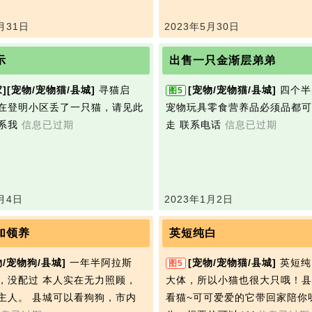
月31日
2023年5月30日
示
出售一只金渐层弟弟
]
[宠物/宠物猫/县城]
寻猫‬启
[宠物/宠物猫/县城]
四个半
图5
宠物玩具零食营养品必须品都可
到‬猫的‮系联‬我
信息已过期
走 联系电话
信息已过期
月4日
2023年1月2日
加领养
英短纯白
物/宠物狗/县城]
一年半阿拉斯
[宠物/宠物猫/县城]
英短纯
图5
，没配过 本人实在无力照顾，
大体，所以小猫也很大只哦！县
主人。 县城可以看狗狗，市内
看猫~可可爱爱的它带回家陪你呀