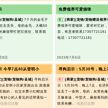
示
免费领养可爱猫咪
物/宠物狗/县城]
7个月的金毛于
[商家]
[宠物/宠物赠送领养/
图1
30左右丢失，母的金毛，大概50
费领养可爱猫咪，要求对它好，
的麻烦帮忙把它抓住，联系我
卖，有意者联系17307721181
期
电话：17307721181
月8日
2023年7月6日
示 今早7点40从登明小
寻狗启示：5月30号，晚上
]
[宠物/宠物狗/县城]
寻狗启示
[商家]
[宠物/宠物狗/县城]
图2
40从登明小区家里跑出去 跟着家
示：5月30号，晚上7点，在济
车跑的， 往交水费小红帽这里
近丢了一条狗，母的，灰黑色像
 有好心的人看见的话帮通知一
又像泰迪，中型犬，麻烦看到的
…
信息已过期
联系有酬…
信息已过期