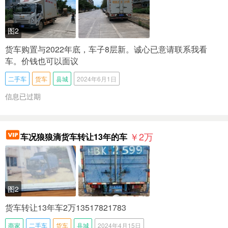
图2
货车购置与2022年底，车子8层新。诚心已意请联系我看
车。价钱也可以面议
二手车
货车
县城
2024年6月1日
信息已过期
￥2
万
车况狼狼滴货车转让13年的车
图2
货车转让13年车2万13517821783
商家
二手车
货车
县城
2024年4月15日