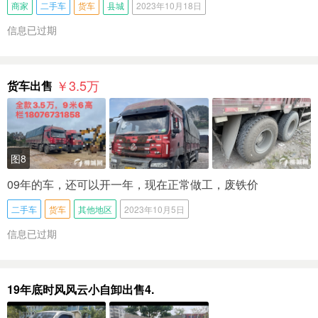
商家
二手车
货车
县城
2023年10月18日
信息已过期
￥3.5
万
货车出售
图8
09年的车，还可以开一年，现在正常做工，废铁价
二手车
货车
其他地区
2023年10月5日
信息已过期
19年底时风风云小自卸出售4.