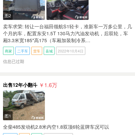
图2
卖车求荣: 转让一台福田领航S1轻卡，准新车一万多公里，几
个月的车，配置东安1.5T 130马力汽油发动机，后双轮，车
厢3.3米宽185*高175（车厢加装制冷系…
商家
二手车
货车
县城
2022年10月4日
信息已过期
￥1.6
万
出售12年小翻斗
图1
全柴485发动机2.8米内空1.8双顶6轮蓝牌车况可以