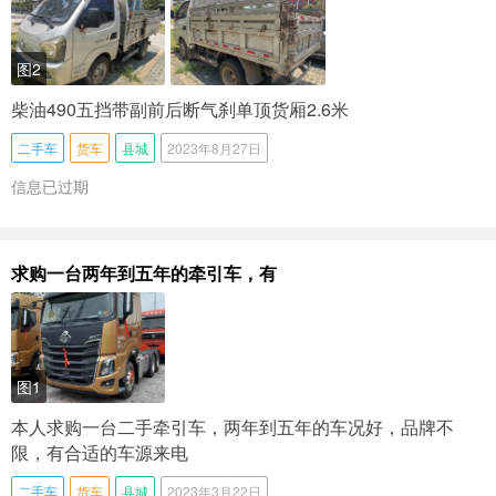
图2
柴油490五挡带副前后断气刹单顶货厢2.6米
二手车
货车
县城
2023年8月27日
信息已过期
求购一台两年到五年的牵引车，有
图1
本人求购一台二手牵引车，两年到五年的车况好，品牌不
限，有合适的车源来电
二手车
货车
县城
2023年3月22日