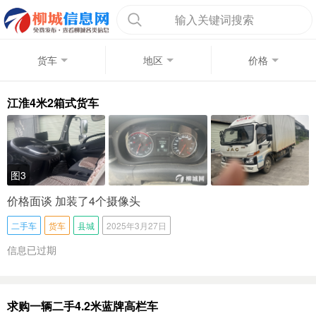
输入关键词搜索
货车
地区
价格
江淮4米2箱式货车
图3
价格面谈 加装了4个摄像头
二手车
货车
县城
2025年3月27日
信息已过期
求购一辆二手4.2米蓝牌高栏车