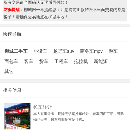
所有交易请当面确认无误后再付款！
防骗提醒：
柳城网一再提醒您：让您提前汇款转账不当面交易的都是
骗子！请确保交易地点在柳城本地！
快速导航
柳城二手车
小轿车
越野车suv
商务车mpv
跑车
面包车
客车
货车
工程车
拖拉机
新能源
其它
相关信息
摊车转让
本人有事外出，现降无锈钢摊车转让，摊车四面可锁，可防
物品丢失，摊车有四轮方便可移..