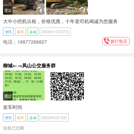
图2
大中小挖机出租，价格优惠，十年老司机竭诚为您服务
便民
租车
县城
2023年10月27日
拨打电话
电话：18877288827
柳城←→凤山公交服务群
图2
发车时间
便民
租车
县城
2022年5月13日
信息已过期