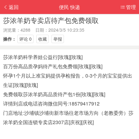
返回
便民 快递
管理
莎浓羊奶专卖店待产包免费领取
浏览量：4288 日期：2024/3/5 10:23:35
操作：
评论 0
收藏
举报
莎浓羊奶科学养娃公益行[玫瑰][玫瑰]​‎͏
百万份高品质孕妈待产礼包免费领[玫瑰][玫瑰]
怀孕1个月以上准宝妈提供孕检报告，0-3个月的宝宝提供出
生证[玫瑰][玫瑰]
免费领取莎浓羊奶高品质待产包1份[玫瑰][玫瑰]
详情到店或电话咨询微信同号:18579417912
门店地址:沙埔镇沙埔街新市场往老市场方向（老教委旁）莎
浓羊奶全国连锁专卖店2307店[庆祝][庆祝]