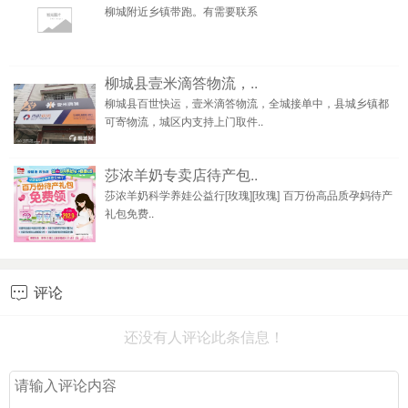
柳城附近乡镇带跑。有需要联系
柳城县壹米滴答物流，..
柳城县百世快运，壹米滴答物流，全城接单中，县城乡镇都
可寄物流，城区内支持上门取件..
莎浓羊奶专卖店待产包..
莎浓羊奶科学养娃公益行[玫瑰][玫瑰]​‎͏ 百万份高品质孕妈待产
礼包免费..
评论

还没有人评论此条信息！