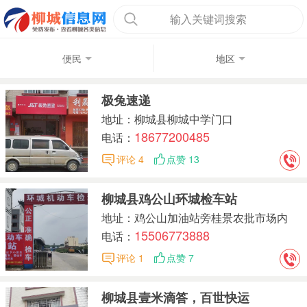
输入关键词搜索
便民
地区
极兔速递
地址：柳城县柳城中学门口
18677200485
电话：
评论 4
点赞 13
柳城县鸡公山环城检车站
地址：鸡公山加油站旁桂景农批市场内
15506773888
电话：
评论 1
点赞 7
柳城县壹米滴答，百世快运