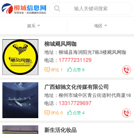
输入关键词搜索
娱乐
地区
柳城飓风网咖
地址：柳城县海润阳光7栋3楼飓风网咖
17777231129
电话：
评论 1
点赞 6
广西鲸驰文化传媒有限公司
地址：柳州市城中区青云街道时代商厦16
13317729697
-01
电话：
评论 0
点赞 4
新生活化妆品