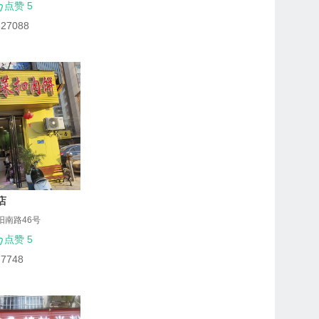
点赞 5
827088
店
阳南路46号
点赞 5
77748