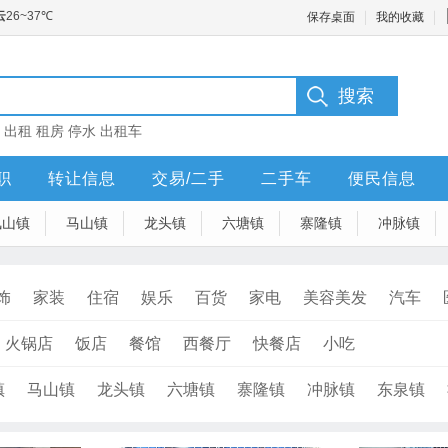
保存桌面
我的收藏
：
出租
租房
停水
出租车
职
转让信息
交易/二手
二手车
便民信息
凤山镇
马山镇
龙头镇
六塘镇
寨隆镇
冲脉镇
饰
家装
住宿
娱乐
百货
家电
美容美发
汽车
火锅店
饭店
餐馆
西餐厅
快餐店
小吃
镇
马山镇
龙头镇
六塘镇
寨隆镇
冲脉镇
东泉镇