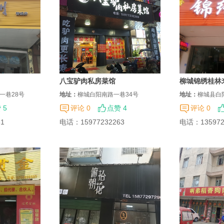
八宝驴肉私房菜馆
柳城锦绣桂林
一巷28号
地址：
柳城白阳南路一巷34号
地址：
柳城县白
 5
评论 0
点赞 4
评论 0
81
电话：
15977232263
电话：
13597