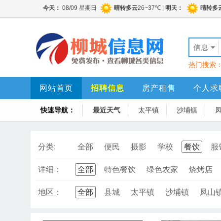
信息
热门搜索
网站首页
招聘信息
房产租售
个人求
快速导航：
最近天气
太平镇
沙埔镇
分类:
全部
便民
摄影
学校
餐饮
服
详细：
全部
特色餐饮
绿色农家
烧烤店
地区：
全部
县城
太平镇
沙埔镇
凤山