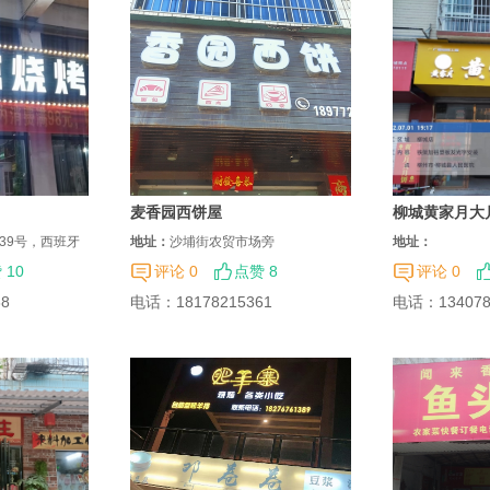
麦香园西饼屋
柳城黄家月大
39号，西班牙
地址：
沙埔街农贸市场旁
地址：
 10
评论 0
点赞 8
评论 0
38
电话：
18178215361
电话：
13407