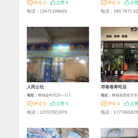
评论 0
点赞 6
评论 0
点赞
电话：
13471249629
电话：
180 7671 6
人民公社
邓卷卷寿司店
地址：
柳城金时代20—117
地址：
柳城县西班牙名园
评论 0
点赞 5
评论 0
点赞
电话：
13707821979
电话：
177766582