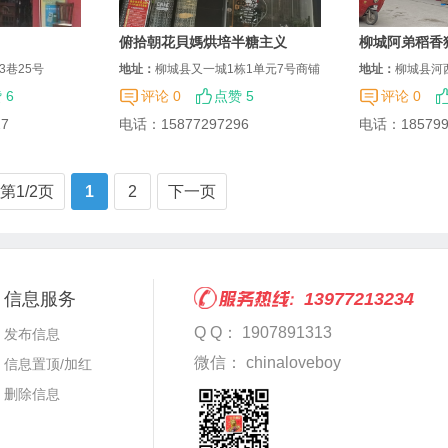
俯拾朝花貝媽烘培半糖主义
柳城阿弟稻香
3巷25号
地址：
柳城县又一城1栋1单元7号商铺
地址：
柳城县河
 6
评论 0
点赞 5
评论 0
27
电话：
15877297296
电话：
18579
第1/2页
1
2
下一页
信息服务
13977213234
Q Q： 1907891313
发布信息
微信： chinaloveboy
信息置顶/加红
删除信息