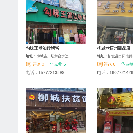
勾味王潮汕砂锅粥
柳城老梧州甜品店
地址：
柳城县广场舞台旁边
地址：
柳城县白阳南路
评论 0
点赞 5
评论 0
点赞
电话：
15777213899
电话：
180772142