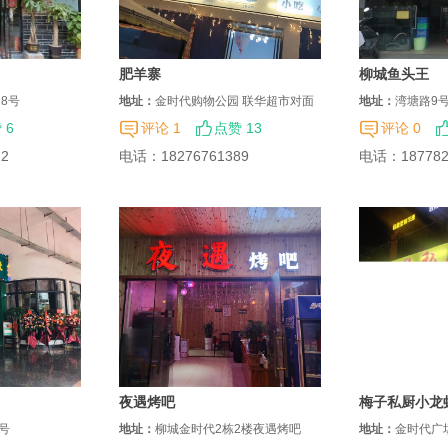
肥羊寨
柳城鱼头王
8号
地址：
金时代购物公园 联华超市对面
地址：
湾塘路9
三楼 肥羊寨
 6
评论 1
点赞 13
评论 0
22
电话：
18276761389
电话：
18778
夜遇烤吧
梅子私厨小龙
0号
地址：
柳城金时代2栋2楼夜遇烤吧
地址：
金时代广场