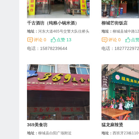
千古酒坊（纯粮小锅米酒）
柳城芒街饭店
地址：
河东大道465号交警大队往桥头
地址：
柳城县城中路12
方向走200米（凯馨宾馆旁）
评论 0
点赞 13
评论 0
点赞
电话：
15878239644
电话：
182772297
369美食坊
猛龙麻辣烫
地址：
柳城县白阳广场附近
地址：
西班牙23栋11