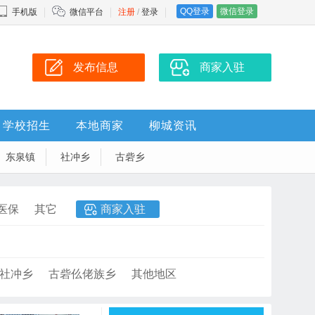
QQ登录
微信登录
手机版
微信平台
注册
/
登录
发布信息
商家入驻
学校招生
本地商家
柳城资讯
东泉镇
社冲乡
古砦乡
医保
其它
商家入驻
社冲乡
古砦仫佬族乡
其他地区