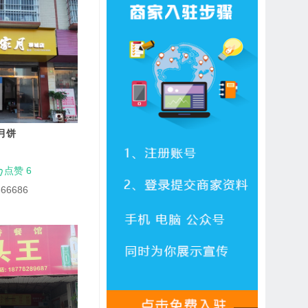
月饼
点赞 6
866686