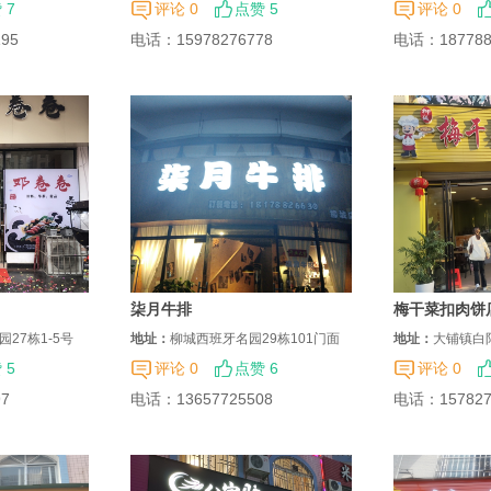
 7
评论 0
点赞 5
评论 0
195
电话：
15978276778
电话：
18778
柒月牛排
梅干菜扣肉饼
27栋1-5号
地址：
柳城西班牙名园29栋101门面
地址：
大铺镇白
 5
评论 0
点赞 6
评论 0
97
电话：
13657725508
电话：
15782