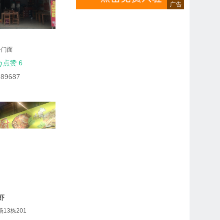
号门面
点赞 6
289687
虾
13栋201