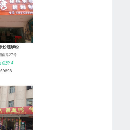
米粉螺蛳粉
阳南路27号
点赞 4
269898