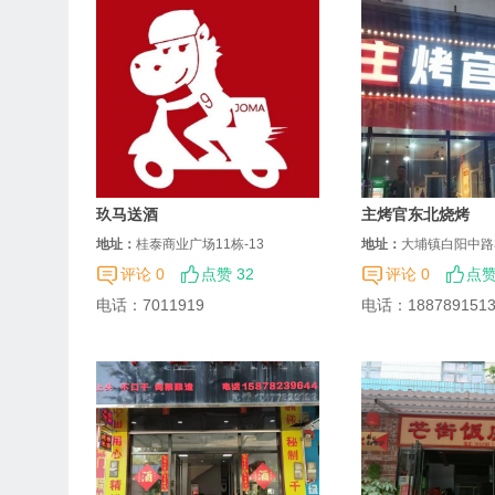
玖马送酒
主烤官东北烧烤
地址：
桂泰商业广场11栋-13
地址：
大埔镇白阳中路
名园招商处隔壁
评论 0
点赞 32
评论 0
点赞
电话：
7011919
电话：
188789151