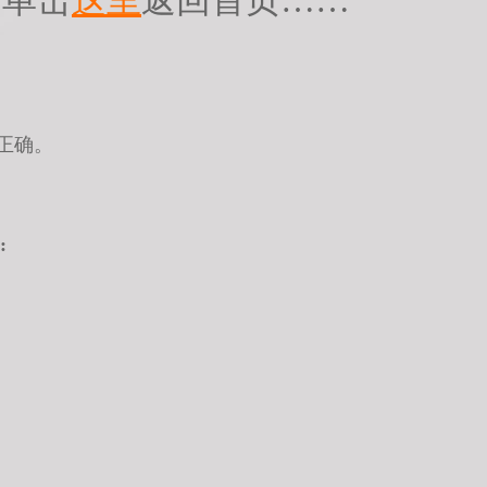
请单击
这里
返回首页……
正确。
: